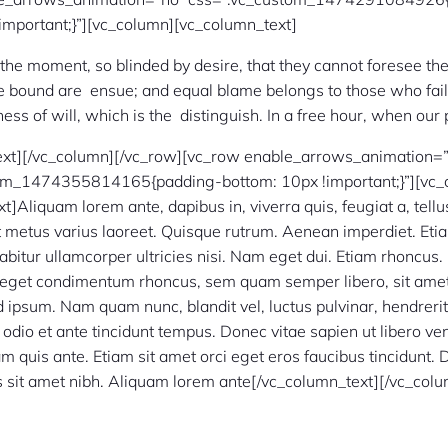
important;}”][vc_column][vc_column_text]
 the moment, so blinded by desire, that they cannot foresee th
re bound are ensue; and equal blame belongs to those who fail 
ss of will, which is the distinguish. In a free hour, when our
ext][/vc_column][/vc_row][vc_row enable_arrows_animation=
om_1474355814165{padding-bottom: 10px !important;}”][vc_
t]Aliquam lorem ante, dapibus in, viverra quis, feugiat a, tellu
ut metus varius laoreet. Quisque rutrum. Aenean imperdiet. Etiam
abitur ullamcorper ultricies nisi. Nam eget dui. Etiam rhoncu
s eget condimentum rhoncus, sem quam semper libero, sit amet
ipsum. Nam quam nunc, blandit vel, luctus pulvinar, hendrerit 
dio et ante tincidunt tempus. Donec vitae sapien ut libero ve
m quis ante. Etiam sit amet orci eget eros faucibus tincidunt. 
is sit amet nibh. Aliquam lorem ante[/vc_column_text][/vc_col