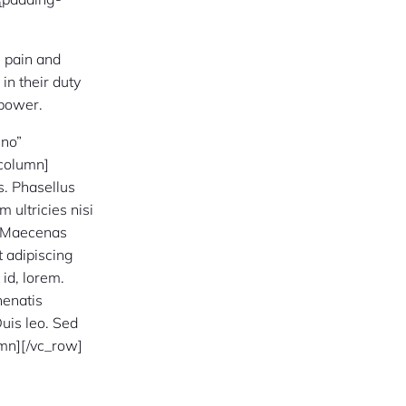
e pain and
in their duty
 power.
”no”
column]
s. Phasellus
 ultricies nisi
s. Maecenas
 adipiscing
id, lorem.
nenatis
Duis leo. Sed
umn][/vc_row]