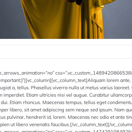
le_arrows_animation=”no” css=”.vc_custom_1489420866538
important;}”][vc_column][vc_column_text]Aliquam lorem ante, 
eugiat a, tellus. Phasellus viverra nulla ut metus varius laoreet
 imperdiet. Etiam ultricies nisi vel augue. Curabitur ullamcorpe
t dui. Etiam rhoncus. Maecenas tempus, tellus eget condiment
er libero, sit amet adipiscing sem neque sed ipsum. Nam q
ctus pulvinar, hendrerit id, lorem. Maecenas nec odio et ante ti
pien ut libero venenatis faucibus.[/vc_column_text][/vc_colum
le_arrows_animation=”no” css=”.vc_custom_1474291084926