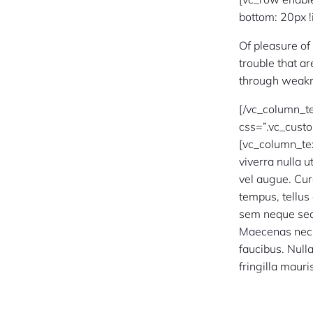
bottom: 20px !
Of pleasure of
trouble that a
through weakne
[/vc_column_t
css=”.vc_cust
[vc_column_tex
viverra nulla 
vel augue. Cur
tempus, tellu
sem neque sed 
Maecenas nec o
faucibus. Nulla
fringilla maur