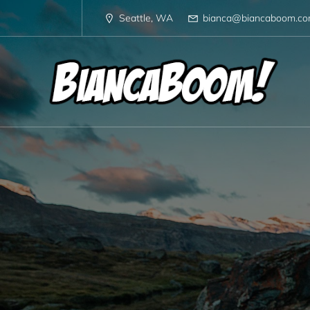
Skip
to
Seattle, WA
bianca@biancaboom.c
content