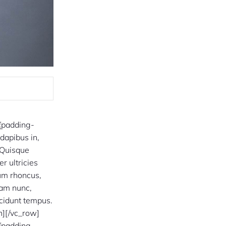
{padding-
dapibus in,
. Quisque
r ultricies
um rhoncus,
uam nunc,
ncidunt tempus.
n][/vc_row]
{padding-