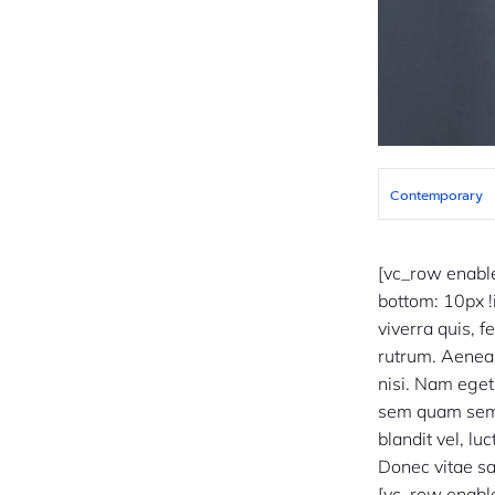
Contemporary
[vc_row enab
bottom: 10px !
viverra quis, f
rutrum. Aenean
nisi. Nam ege
sem quam semp
blandit vel, lu
Donec vitae sa
[vc_row enab